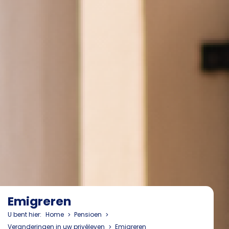
Emigreren
U bent hier:
Home
Pensioen
Veranderingen in uw privéleven
Emigreren