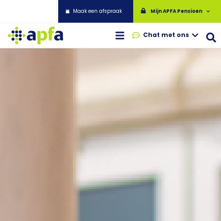
Maak een afspraak
Mijn APFA Pensioen
Chat met ons