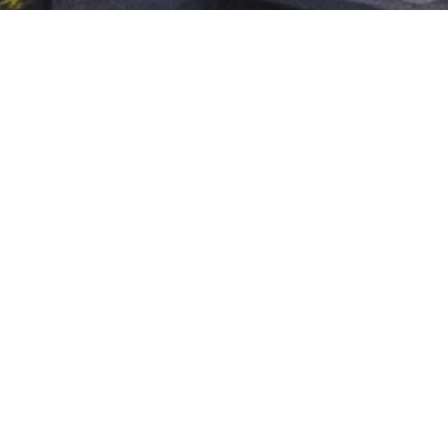
sie en ambities
e belofte aan u
e financiële situatie
anisatie
atures
antwoord beleggen
r wie