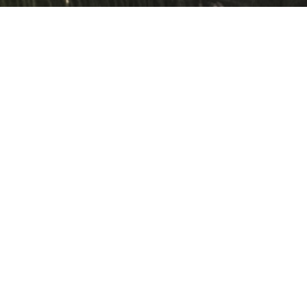
Uw pensioen is belangrijk vo
zorgen we bij APFA iedere dag