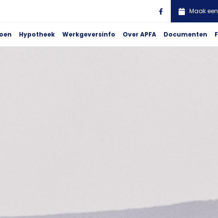
Maak een
ioen
Hypotheek
Werkgeversinfo
Over APFA
Documenten