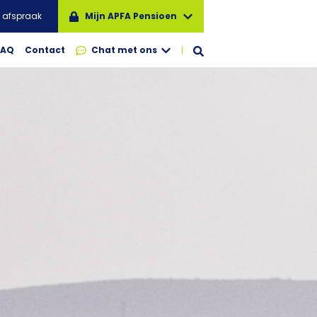
 afspraak
Mijn APFA Pensioen
FAQ
Contact
Chat met ons