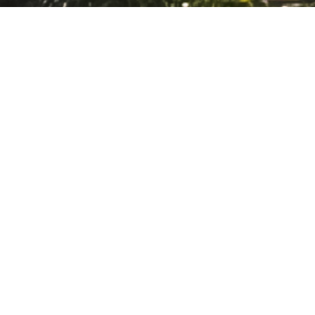
or u. Dat begrijpen we heel goed. Daarom
 opnieuw voor uw inkomen later.
Mis
Onz
Onz
Org
Vac
Ver
Voo