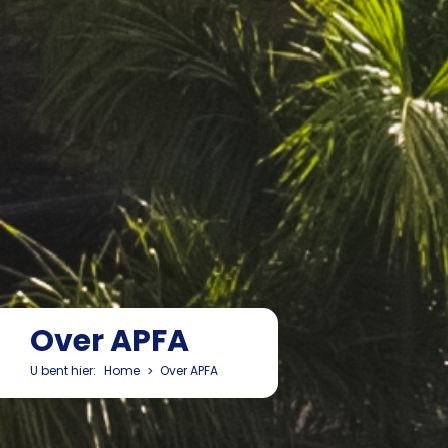
Over APFA
U bent hier:
Home
Over APFA